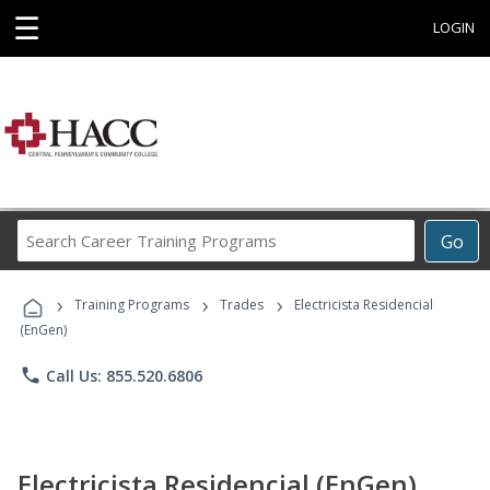
☰
LOGIN
Search
Go
Career
Training
›
›
›
Programs
Training Programs
Trades
Electricista Residencial
(EnGen)
phone
Call Us: 855.520.6806
Electricista Residencial (EnGen)