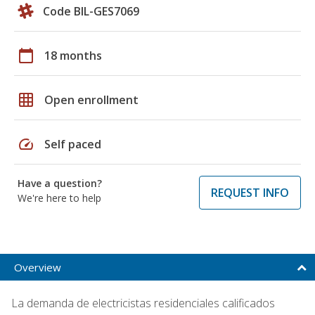
Code BIL-GES7069
calendar_today
18 months
grid_on
Open enrollment
speed
Self paced
Have a question?
REQUEST INFO
We're here to help
Overview
La demanda de electricistas residenciales calificados