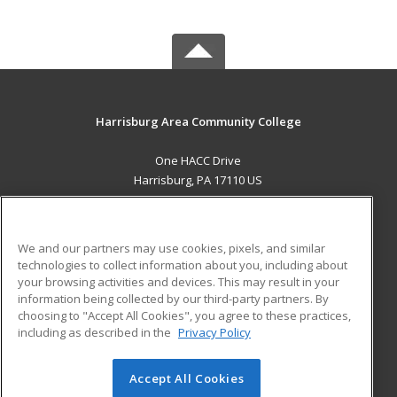
Harrisburg Area Community College
One HACC Drive
Harrisburg, PA 17110 US
MAIN CONTENT
Career Training
We and our partners may use cookies, pixels, and similar
technologies to collect information about you, including about
ADDITIONAL RESOURCES
your browsing activities and devices. This may result in your
information being collected by our third-party partners. By
Military
Student Blog
choosing to "Accept All Cookies", you agree to these practices,
Financial Assistance
including as described in the
Privacy Policy
Help
Accept All Cookies
© 2026 ed2go, a division of Cengage Learning. All rights