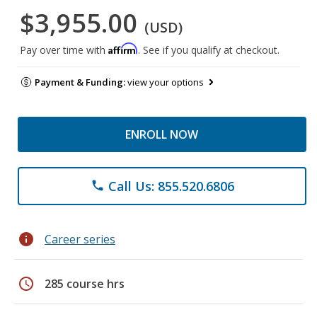
$3,955.00
(USD)
Affirm
Pay over time with
. See if you qualify at checkout.
Payment & Funding:
view your options
ENROLL NOW
Call Us: 855.520.6806
phone
info
Career series
schedule
285 course hrs