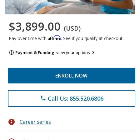
$3,899.00
(USD)
Affirm
Pay over time with
. See if you qualify at checkout.
Payment & Funding:
view your options
ENROLL NOW
Call Us: 855.520.6806
phone
info
Career series