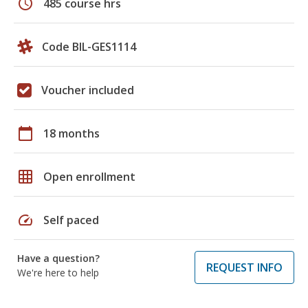
schedule
485 course hrs
Code BIL-GES1114
Voucher included
calendar_today
18 months
grid_on
Open enrollment
speed
Self paced
Have a question?
REQUEST INFO
We're here to help