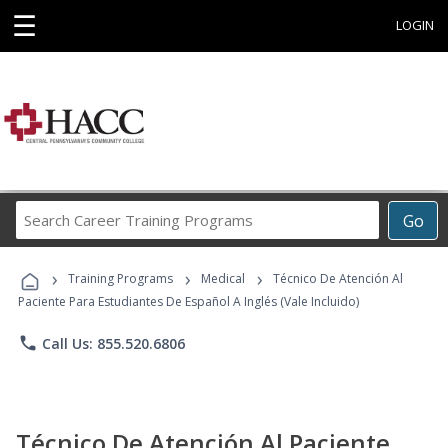
☰
LOGIN
Search
Go
Career
Training
›
›
›
Programs
Training Programs
Medical
Técnico De Atención Al
Paciente Para Estudiantes De Español A Inglés (Vale Incluido)
phone
Call Us: 855.520.6806
Técnico De Atención Al Paciente