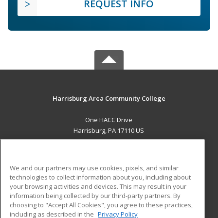
REQUEST INFO
Harrisburg Area Community College
One HACC Drive
Harrisburg, PA 17110 US
MAIN CONTENT
Career Training
We and our partners may use cookies, pixels, and similar
technologies to collect information about you, including about
ADDITIONAL RESOURCES
your browsing activities and devices. This may result in your
information being collected by our third-party partners. By
Military
Student Blog
choosing to "Accept All Cookies", you agree to these practices,
Financial Assistance
including as described in the
Privacy Policy