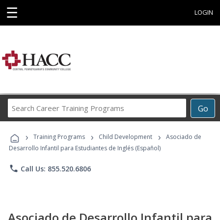
☰
LOGIN
Search
Go
Career
Training
›
›
›
Programs
Training Programs
Child Development
Asociado de
Desarrollo Infantil para Estudiantes de Inglés (Español)
phone
Call Us: 855.520.6806
Asociado de Desarrollo Infantil para