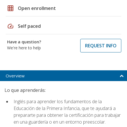
grid_on
Open enrollment
speed
Self paced
Have a question?
REQUEST INFO
We're here to help
Overview
Lo que aprenderás:
Inglés para aprender los fundamentos de la
Educación de la Primera Infancia, que te ayudará a
prepararte para obtener la certificación para trabajar
en una guardería o en un entorno preescolar.