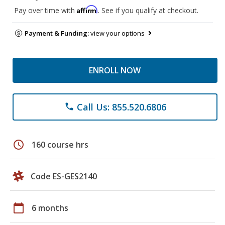
Affirm
Pay over time with
. See if you qualify at checkout.
Payment & Funding:
view your options
ENROLL NOW
Call Us: 855.520.6806
phone
schedule
160 course hrs
Code ES-GES2140
calendar_today
6 months