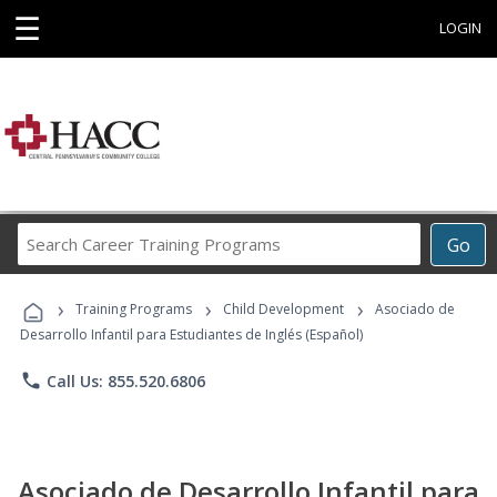
☰
LOGIN
Search
Go
Career
Training
›
›
›
Programs
Training Programs
Child Development
Asociado de
Desarrollo Infantil para Estudiantes de Inglés (Español)
phone
Call Us: 855.520.6806
Asociado de Desarrollo Infantil para