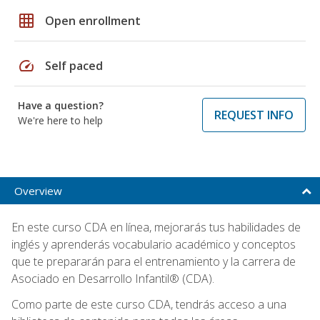
grid_on
Open enrollment
speed
Self paced
Have a question?
REQUEST INFO
We're here to help
Overview
En este curso CDA en línea, mejorarás tus habilidades de
inglés y aprenderás vocabulario académico y conceptos
que te prepararán para el entrenamiento y la carrera de
Asociado en Desarrollo Infantil® (CDA).
Como parte de este curso CDA, tendrás acceso a una