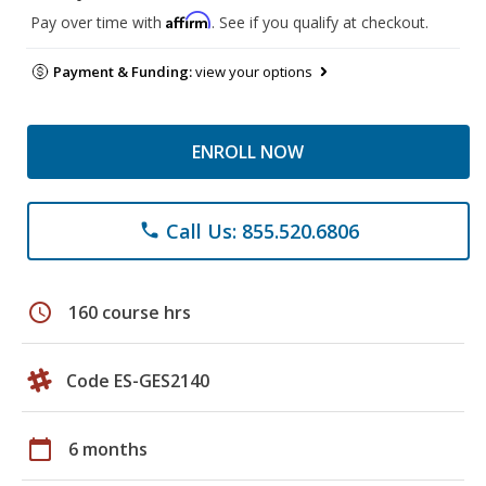
Affirm
Pay over time with
. See if you qualify at checkout.
Payment & Funding:
view your options
ENROLL NOW
Call Us: 855.520.6806
phone
schedule
160 course hrs
Code ES-GES2140
calendar_today
6 months