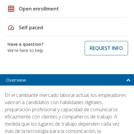
grid_on
Open enrollment
speed
Self paced
Have a question?
REQUEST INFO
We're here to help
Overview
En el cambiante mercado laboral actual, los empleadores
valoran a candidatos con habilidades digitales,
preparación profesional y capacidad de comunicarse
eficazmente con clientes y compañeros de trabajo. A
medida que los lugares de trabajo dependen cada vez
más de la tecnología para la comunicación, la