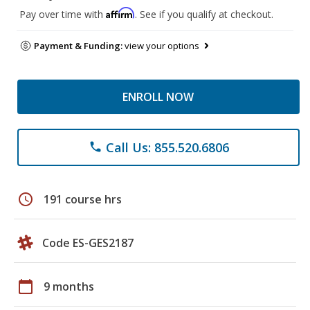
Affirm
Pay over time with
. See if you qualify at checkout.
Payment & Funding:
view your options
ENROLL NOW
Call Us: 855.520.6806
phone
schedule
191 course hrs
Code ES-GES2187
calendar_today
9 months