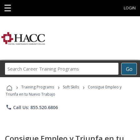
☰
LOGIN
Search
Go
Career
Training
›
›
›
Programs
Training Programs
Soft Skills
Consigue Empleo y
Triunfa en tu Nuevo Trabajo
phone
Call Us: 855.520.6806
Consigue Empleo y Triunfa en tu