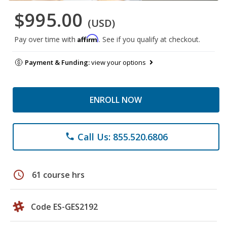
$995.00
(USD)
Affirm
Pay over time with
. See if you qualify at checkout.
Payment & Funding:
view your options
ENROLL NOW
Call Us: 855.520.6806
phone
schedule
61 course hrs
Code ES-GES2192