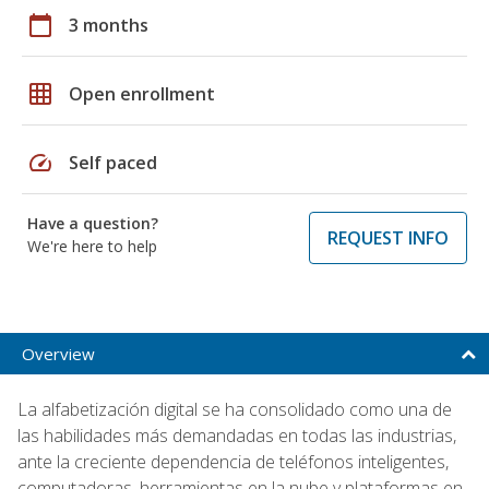
calendar_today
3 months
grid_on
Open enrollment
speed
Self paced
Have a question?
REQUEST INFO
We're here to help
Overview
La alfabetización digital se ha consolidado como una de
las habilidades más demandadas en todas las industrias,
ante la creciente dependencia de teléfonos inteligentes,
computadoras, herramientas en la nube y plataformas en