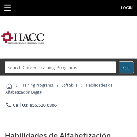
☰
LOGIN
Search
Go
Career
Training
›
›
›
Programs
Training Programs
Soft Skills
Habilidades de
Alfabetización Digital
phone
Call Us: 855.520.6806
Habilidades de Alfabetización