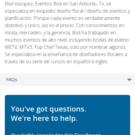
Bisli Vazquez, Eventos Bisli en San Antionio, Tx, se
especializa en exquisito diseño floral / diseño de eventos y
planificación. Porque cada evento es verdaderamente
distintivo y único, asi es el precio. Con conocimientos en
moda, mercadeo, y la gerencia, Bisli ha trabajado en
muchos eventos de alto nivel, incluyendo bodas de platino
WETV, MTV3, Top Chef Texas, sólo por nombrar algunos.
Se especializa en la enseñanza de diseñadores florales a
través de su serie de cursos en español e inglés.
FAQs
You've got questions.
We're here to help.