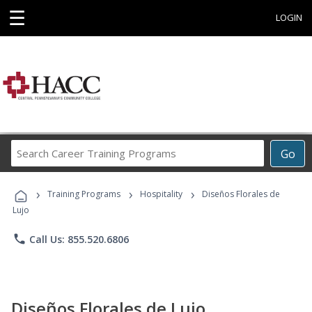
☰
LOGIN
Search
Go
Career
Training
›
›
›
Programs
Training Programs
Hospitality
Diseños Florales de
Lujo
phone
Call Us: 855.520.6806
Diseños Florales de Lujo