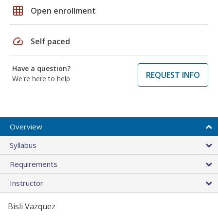
grid_on
Open enrollment
speed
Self paced
Have a question?
REQUEST INFO
We're here to help
Overview
Syllabus
Requirements
Instructor
Bisli Vazquez