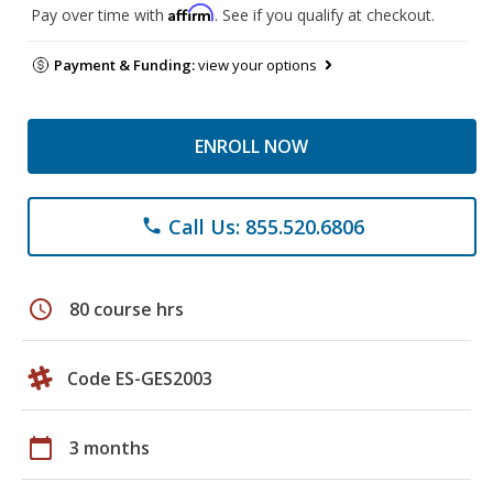
Affirm
Pay over time with
. See if you qualify at checkout.
Payment & Funding:
view your options
ENROLL NOW
Call Us: 855.520.6806
phone
schedule
80 course hrs
Code ES-GES2003
calendar_today
3 months