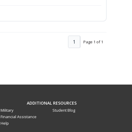
1
Page 1 of 1
ADDITIONAL RESOURCES
Military
Student Blog
Financial Assistance
Help