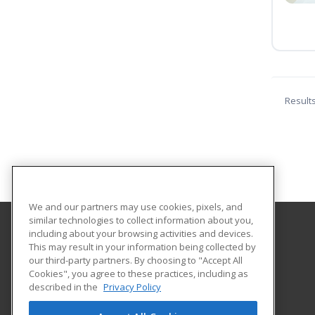
Result
We and our partners may use cookies, pixels, and
similar technologies to collect information about you,
including about your browsing activities and devices.
Harrisburg Area Community College
This may result in your information being collected by
our third-party partners. By choosing to "Accept All
Cookies", you agree to these practices, including as
One HACC Drive
described in the
Privacy Policy
Harrisburg, PA 17110 US