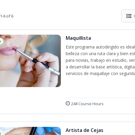
1-6 of 6
Maquillista
w
Este programa autodirigido es ideal
belleza con una ruta clara y bien e
para novias, trabajo en estudio, ven
a desarrollar la base artística, dig
servicios de maquillaje con segurida
248 Course Hours
Artista de Cejas
w