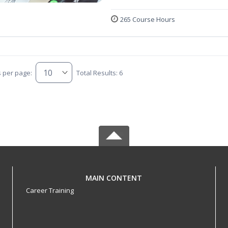
265 Course Hours
s per page:
Total Results: 6
MAIN CONTENT
Career Training