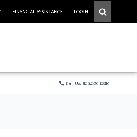
Y
FINANCIAL ASSISTANCE
LOGIN
phone
Call Us: 855.520.6806